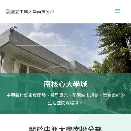
跳
Main
至
Menu
主
要
內
容
南核心大學城
中興新村低密度開發、鄰里單元、花園城市規劃，營造良好的
生活空間及場域。
關於中興大學南投分部