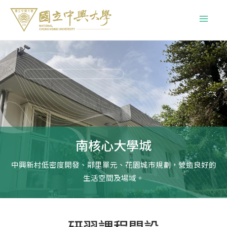
跳
Main
至
Menu
主
要
內
容
南核心大學城
中興新村低密度開發、鄰里單元、花園城市規劃，營造良好的
生活空間及場域。
研習課程開設