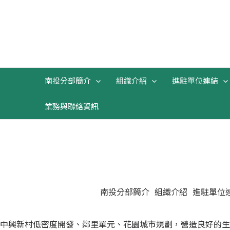
跳
至
主
要
內
容
南投分部簡介
組織介紹
進駐單位連結
業務與聯絡資訊
南投分部簡介
組織介紹
進駐單位
南核心大學城
中興新村低密度開發、鄰里單元、花園城市規劃，營造良好的生