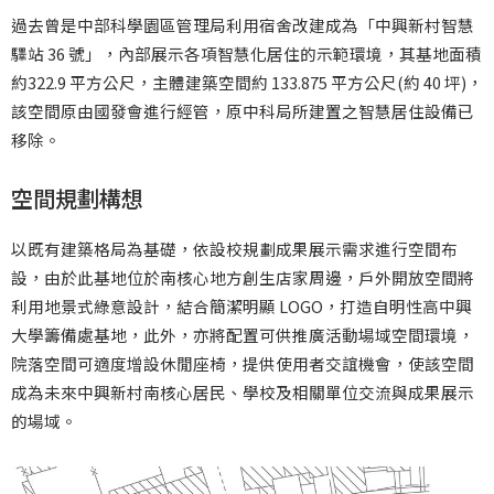
過去曾是中部科學園區管理局利用宿舍改建成為「中興新村智慧
驛站 36 號」，內部展示各項智慧化居住的示範環境，其基地面積
約322.9 平方公尺，主體建築空間約 133.875 平方公尺(約 40 坪)，
該空間原由國發會進行經管，原中科局所建置之智慧居住設備已
移除。
空間規劃構想
以既有建築格局為基礎，依設校規劃成果展示需求進行空間布
設，由於此基地位於南核心地方創生店家周邊，戶外開放空間將
利用地景式綠意設計，結合簡潔明顯 LOGO，打造自明性高中興
大學籌備處基地，此外，亦將配置可供推廣活動場域空間環境，
院落空間可適度增設休閒座椅，提供使用者交誼機會，使該空間
成為未來中興新村南核心居民、學校及相關單位交流與成果展示
的場域。