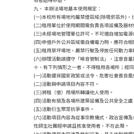
項者始得申退。
九、 本辦法場地基本使用規定：
(一)本校所有場地均屬禁煙區域(除吸菸區外)
(二)租用單位於使用期間需負責各項設備及器
(三)未經場地管理單位許可，不可擅自增加電源
(四)申借戶外公共區域需自備電力時，應符合
(五)租用草坪場地，嚴禁行駛及停放任何動力車
(六)辦理活動請遵守「噪音管制法」，注意音量
十、有下列情形之一者，不得租用各場所；經同
(一)活動違背國家政策或法令、危害社會善良
(二)活動與申請項目內容不符。
(三)將租（借）用場所轉讓他人使用。
(四)活動有損及各場所建築設備及公共安全之
(五)活動衍生聚眾抗爭事件。
(六)活動項目內容為從事宗教儀式、政治宣傳
性師生社團經申請且核准使用者，不在此限。