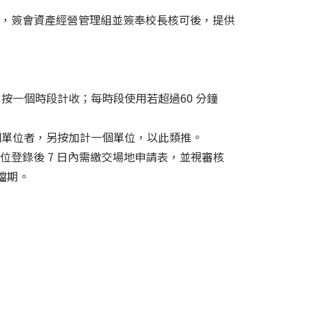
，簽會資產經營管理組並簽奉校長核可後，提供
個時段，按一個時段計收；每時段使用若超過60 分鐘
一個單位者，另按加計一個單位，以此類推。
登錄後 7 日內需繳交場地申請表，並視審核
檔期。