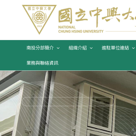
跳
至
主
要
內
容
南投分部簡介
組織介紹
進駐單位連結
業務與聯絡資訊