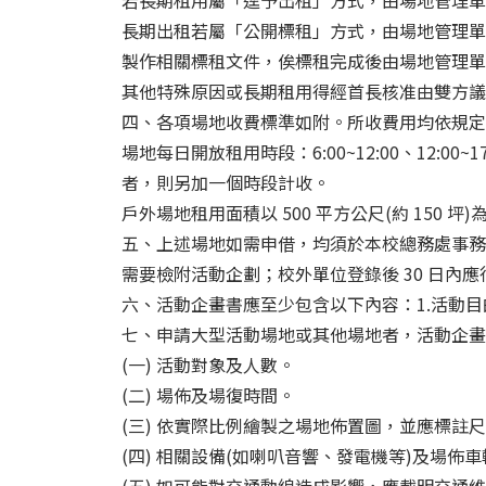
若長期租用屬「逕予出租」方式，由場地管理單
長期出租若屬「公開標租」方式，由場地管理單
製作相關標租文件，俟標租完成後由場地管理單
其他特殊原因或長期租用得經首長核准由雙方議
四、各項場地收費標準如附。所收費用均依規定
場地每日開放租用時段：6:00~12:00、12:0
者，則另加一個時段計收。
戶外場地租用面積以 500 平方公尺(約 15
五、上述場地如需申借，均須於本校總務處事務
需要檢附活動企劃；校外單位登錄後 30 日
六、活動企畫書應至少包含以下內容：1.活動目的
七、申請大型活動場地或其他場地者，活動企畫
(一) 活動對象及人數。
(二) 場佈及場復時間。
(三) 依實際比例繪製之場地佈置圖，並應標註
(四) 相關設備(如喇叭音響、發電機等)及場佈車