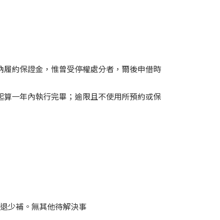
繳納履約保證金，惟曾受停權處分者，爾後申借時
日起算一年內執行完畢；逾限且不使用所預約或保
退少補。無其他待解決事