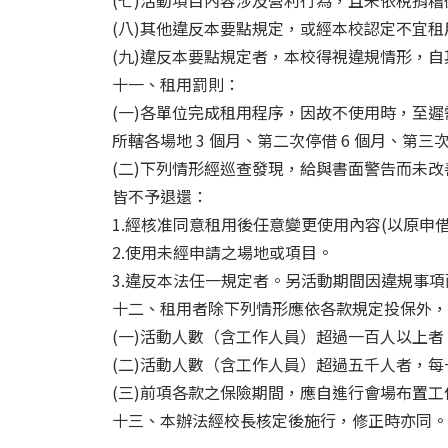
(七)活動項目內容涉及營利行為，且未依稅捐
(八)其他違反本要點規定，或經本校認定不宜租
(九)違反本要點規定者，本校得視違規情形，
十一、租用罰則：
(一)各單位完成租用程序，因故不使用時，至
所轄各場地 3 個月、第二次停借 6 個月、第三
(二)下列情形經巡查發現，給與書面警告而未
皆不予退還：
1.經核准同意租用後任意變更使用內容(以原申
2.使用未經申請之場地或項目。
3.違反本法任一規定者。另活動期間因違規事
十二、租用者除下列情形應依各款規定投保外，
(一)活動人數（含工作人員）超過一百人以上
(二)活動人數（含工作人員）超過五千人者，
(三)前項各款之保險期間，應自進行會場布置
十三、本辦法經校長核定後施行，修正時亦同。