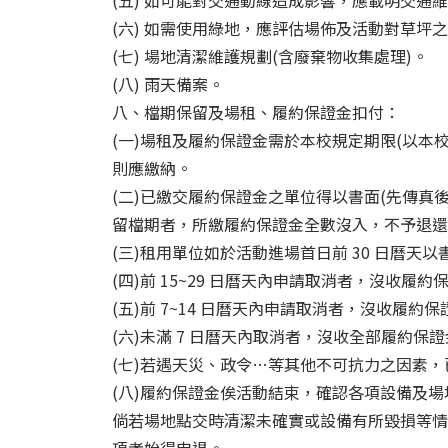
(五) 如可能對交通動線造成影響，應載明交通
(六) 如需使用綠地，應評估場佈及活動對草坪
(七) 場地清潔維護規劃(含廢棄物收集處理)。
(八) 雨天備案。
八、檔期保留及場租、履約保證金扣付：
(一)場租及履約保證金需於本校規定期限(以
則應繳納。
(二)已繳交履約保證金之單位得以書面(先傳
留檔期者，所繳履約保證金全數沒入，不予退還
(三)租用單位如於活動進場首日前 30 日曆天
(四)前 15~29 日曆天內申請取消者，沒收履約保
(五)前 7~14 日曆天內申請取消者，沒收履約保證
(六)未滿 7 日曆天內取消者，沒收全部履約保
(七)若遇天災、政令…等其他不可抗力之因素
(八)履約保證金俟活動結束，確認各項設備及場
倘若場地點交時清潔未確實或設備有所毀損等情