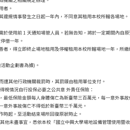
稽微機關之相關規定辦理。
用者。
自其違規情事發生之日起一年內，不同意其租用本校所轄各場地。
遲需於使用前 1 天通知場管人員。若無告知，將於一定期間內自
次停借一年。
改善者，得立即終止場地租用及停權租用本校所轄場地一年，所繳
借活動企劃書為據)。
項而遭其他行政機關裁罰時，其罰鍰由租用單位支付。
得視情況自行投保必要之公共意 外責任保險：
者，最低保險金額每人身體傷亡為新臺幣三百萬元，每一意外事
每一意外事故傷亡不得低於新臺幣三千萬元。
工作時起，至活動結束場所回復原狀時止。
其他未盡事宜，悉依本校「國立中興大學場地設備管理使用暨收