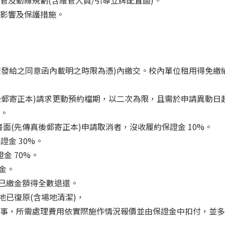
維管及動線規劃(含維管人員/引導立牌配置圖)。
之影響及保護措施。
本校發給之同意函內載明之時限為憑)內繳交。校內單位租用得免
真後郵寄正本)請求更動預約檔期，以二次為限，且需於申請異動
。
以書面(先傳真後郵寄正本)申請取消者，沒收履約保證金 10%。
證金 30%。
金 70%。
證金。
，已繳金額得全數退還。
地已復原(含場地清潔)，
事，所需處理費用依實際施作情況報價並由保證金中扣付，並多