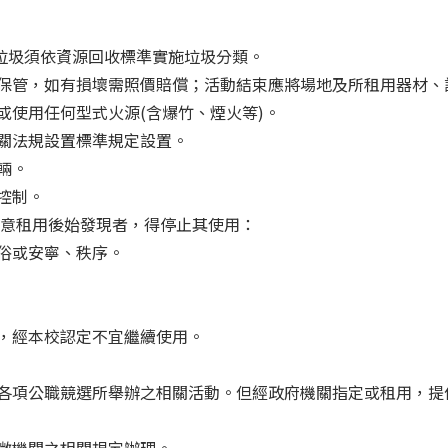
，垃圾須依資源回收標準實施垃圾分類。
材保管，如有損壞需照價賠償；活動結束應將場地及所租用器材、
或使用任何型式火源(含爆竹、煙火等)。
相關法規設置標準規定設置。
輛。
控制。
意租用後始發現者，得停止其使用：
風俗或安寧、秩序。
虞，經本校認定不宜繼續使用。
及各項公職競選所舉辦之相關活動。但經政府機關指定或租用，