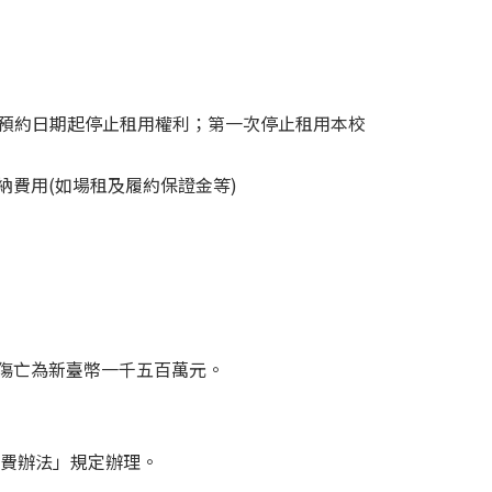
原預約日期起停止租用權利；第一次停止租用本校
納費用(如場租及履約保證金等)
故傷亡為新臺幣一千五百萬元。
費辦法」規定辦理。