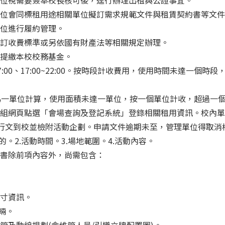
位視需要簽奉校長核可後，逕行辦理出租與公證事宜。
位會同標租用途相關單位擬訂需求規範文件與租賃契約書等文件
位進行履約管理。
訂收費標準或另依國有財產法等相關規定辦理。
提繳本校校務基金。
0~17:00、17:00~22:00。按時段計收費用，使用時間未達一
0 坪)為一單位計算，使用面積未達一單位，按一個單位計收，超過
組網頁點選「會場查詢及登記系統」登錄相關租用資訊。校內單位
內應行文到校並檢附活動企劃。申請文件逾期未至，管理單位得取消
。2.活動時間。3.場地範圍。4.活動內容。
書除前項內容外，尚需包含：
尺寸資訊。
輛。