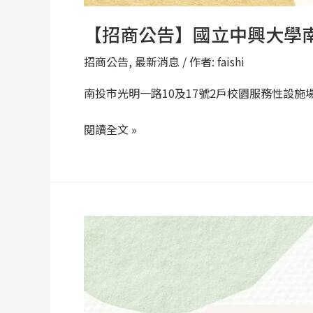
號：
NZ-
【招商公告】國立中興大學南投
114003）
招商公告
,
最新消息
/ 作者:
faishi
南投市光明一路10及17號2戶校園服務性設施
閱讀全文 »
【招
商
公
告】
本