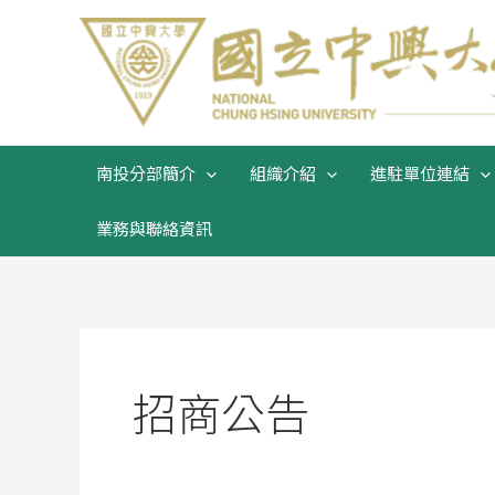
跳
至
主
要
內
容
南投分部簡介
組織介紹
進駐單位連結
業務與聯絡資訊
招商公告