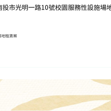
投市光明一路10號校園服務性設施場地
場地租賃案