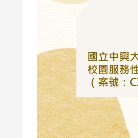
校
南
投
分
部
南
投
市
光
明
一
路
17
號
校
園