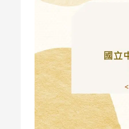
國
房
立
舍
中
租
興
賃
大
案
學
（案
南
號：
投
GZ-
分
115001）
部
房
舍
租
賃
案
（案