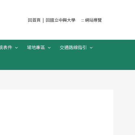
搜
回首頁
|
回國立中興大學
::: 網站導覽
尋
規表件
場地專區
交通路線指引