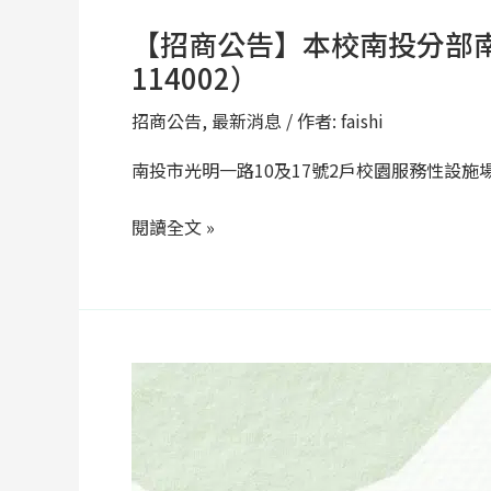
服
【招商公告】本校南投分部南
務
114002）
性
設
招商公告
,
最新消息
/ 作者:
faishi
施
南投市光明一路10及17號2戶校園服務性設施
場
地
閱讀全文 »
租
賃
案
（案
號：
【招
CZ-
商
114002）
公
告】