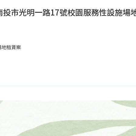
投市光明一路17號校園服務性設施場地
場地租賃案