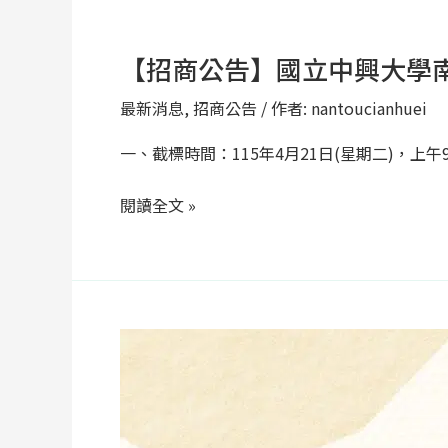
【招商公告】國立中興大學南投
【招
商
最新消息
,
招商公告
/ 作者:
nantoucianhuei
公
告】
一、截標時間：115年4月21日(星期二)，上午9時
國
閱讀全文 »
立
中
興
大
學
【招
南
商
投
公
分
告】
部