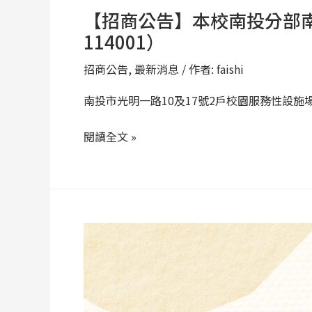
服
【招商公告】本校南投分部南
務
114001）
性
設
招商公告
,
最新消息
/ 作者:
faishi
施
南投市光明一路10及17號2戶校園服務性設施
場
地
閱讀全文 »
租
賃
案
（案
號：
【招
CZ-
商
114001）
公
告】
本