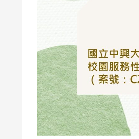
校
南
投
分
部
南
投
市
光
明
一
路
10
號
校
園