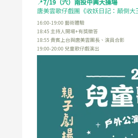
📍
7/19（六）南投中興大操場
唐美雲歌仔戲團《收妖日記：顛倒大
16:00-19:00 藝術體驗
18:45 主持人開場+有獎徵答
18:55 貴賓上台與唐美雲團長、演員合影
19:00-20:00 兒童歌仔戲演出