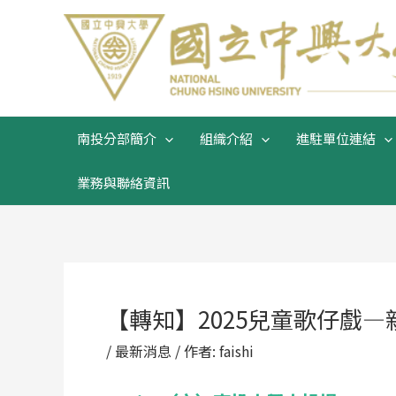
跳
Post
至
navigation
主
要
內
容
南投分部簡介
組織介紹
進駐單位連結
業務與聯絡資訊
【轉知】2025兒童歌仔戲
/
最新消息
/ 作者:
faishi